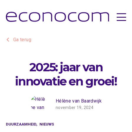
financiering
services
apparatuur
Ga terug
over ons
2025: jaar van
vacatures
innovatie en groei!
beleggers
nieuws
Hélène van Baardwijk
november 19, 2024
contact
DUURZAAMHEID,
NIEUWS