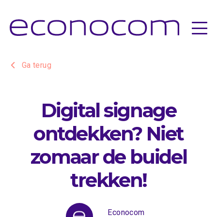
financiering
services
apparatuur
Ga terug
over ons
Digital signage
vacatures
ontdekken? Niet
beleggers
zomaar de buidel
nieuws
trekken!
contact
Econocom